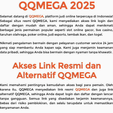
QQMEGA 2025
Selamat datang di
QQMEGA
, platform judi online terpercaya di Indonesia!
Sebagai situs resmi QQMEGA, kami menyediakan akses link login dan
daftar dengan mudah dan aman, sehingga Anda dapat menikmati
berbagai jenis permainan populer seperti slot online gacor, live casino,
taruhan olahraga, poker online, judi esports, tembak ikan, dan togel.
Nikmati pengalaman bermain dengan pelayanan customer service 24 jam
yang siap membantu Anda kapan saja. Kami juga menjamin keamanan
data pribadi, sehingga Anda bisa bermain dengan nyaman tanpa khawatir.
Akses Link Resmi dan
Alternatif QQMEGA
Kami memahami pentingnya kemudahan akses bagi para pemain. Oleh
karena itu, QQMEGA menyediakan link resmi
QQMEGA
dan juga lin
alternatif QQMEGA, sehingga Anda dapat login dan daftar dengan lancar
tanpa gangguan. Semua link yang disediakan terjamin keamanannya,
bebas dari risiko pemblokiran, dan selalu terupdate untuk memastikan
kenyamanan Anda.