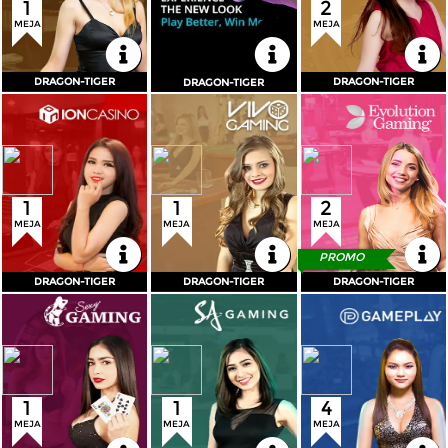
1
2
DAFTAR
MASUK
DAFTAR
MASUK
MEJA
MEJA
DAFTAR
MASUK
Referral
KEMBALI
KEMBALI
KEMBALI
Promosi
DRAGON-TIGER
DRAGON-TIGER
DRAGON-TIGER
DRAGON-TIGER
DRAGON-TIGER
Meja
Min
Max
Meja
Min
Max
Meja
Min
Max
Hubungi Kami
DRAGON-TIGER
Roulette
1Rb
20Jt
Baccarat
5Rb
30Jt
Baccarat
5Rb
30Jt
Baccarat
2Rb
10Jt
Roulette
1Rb
125Jt
Roulette
1Rb
30Jt
Sicbo
2Rb
10Jt
Live Chat
Sicbo
1Rb
125Jt
Blackjack
250Rb
30Jt
Dragon Tiger
10Rb
10Jt
Dragon Tiger
5Rb
30Jt
Special Games
10Rb
30Jt
Blackjack
10Rb
20Jt
Wheel
1Rb
10Jt
Pengaduan Customer
1
1
2
DAFTAR
MASUK
DAFTAR
MASUK
DAFTAR
MASUK
MEJA
MEJA
MEJA
Pilih Bahasa:
KEMBALI
KEMBALI
KEMBALI
PROMO
DRAGON-TIGER
DRAGON-TIGER
DRAGON-TIGER
DRAGON-TIGER
DRAGON-TIGER
DRAGON-TIGER
Meja
Min
Max
Meja
Min
Max
Meja
Min
Max
Baccarat
5Rb
30Jt
Baccarat
10Rb
30Jt
Baccarat
1Rb
30Jt
Sicbo
500
250Rb
MASUK
DAFTAR
Dragon Tiger
10Rb
30Jt
Dragon Tiger
1Rb
30Jt
Roulette
1Rb
300Rb
Sicbo
10Rb
30Jt
Roulette
1Rb
30Jt
Dragon Tiger
5Rb
1,9Jt
Roulette
10Rb
30Jt
Sicbo
1Rb
30Jt
Special Games
500
1,9Jt
&copy; QQMEGA: LINK LOGIN DAN DAFTAR
1
1
4
SITUS RESMI QQMEGA 2025. Hak Cipta
Dilindungi.
DAFTAR
MASUK
DAFTAR
MASUK
DAFTAR
MASUK
MEJA
MEJA
MEJA