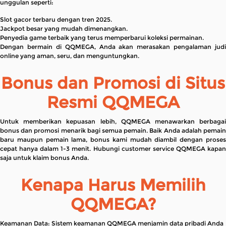
unggulan seperti:
Slot gacor terbaru dengan tren 2025.
Jackpot besar yang mudah dimenangkan.
Penyedia game terbaik yang terus memperbarui koleksi permainan.
Dengan bermain di QQMEGA, Anda akan merasakan pengalaman judi
online yang aman, seru, dan menguntungkan.
Bonus dan Promosi di Situs
Resmi QQMEGA
Untuk memberikan kepuasan lebih, QQMEGA menawarkan berbagai
bonus dan promosi menarik bagi semua pemain. Baik Anda adalah pemain
baru maupun pemain lama, bonus kami mudah diambil dengan proses
cepat hanya dalam 1-3 menit. Hubungi customer service QQMEGA kapan
saja untuk klaim bonus Anda.
Kenapa Harus Memilih
QQMEGA?
Keamanan Data: Sistem keamanan QQMEGA menjamin data pribadi Anda