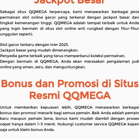
Sebagai situs QQMEGA terpercaya, kami menawarkan berbagai jenis
permainan slot online gacor yang terkenal dengan jackpot besar dan
tingkat kemenangan tinggi. QQMEGA adalah tempat terbaik untuk Anda
yang ingin bermain di situs slot online anti rungkad dengan fitur-fitur
unggulan seperti:
Slot gacor terbaru dengan tren 2025.
Jackpot besar yang mudah dimenangkan.
Penyedia game terbaik yang terus memperbarui koleksi permainan.
Dengan bermain di QQMEGA, Anda akan merasakan pengalaman judi
online yang aman, seru, dan menguntungkan.
Bonus dan Promosi di Situs
Resmi QQMEGA
Untuk memberikan kepuasan lebih, QQMEGA menawarkan berbagai
bonus dan promosi menarik bagi semua pemain. Baik Anda adalah pemain
baru maupun pemain lama, bonus kami mudah diambil dengan proses
cepat hanya dalam 1-3 menit. Hubungi customer service QQMEGA kapan
saja untuk klaim bonus Anda.