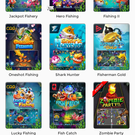
Referral
Jackpot Fishery
Hero Fishing
Fishing II
Promosi
Hubungi Kami
Live Chat
Pengaduan Customer
Pilih Bahasa:
Oneshot Fishing
Shark Hunter
Fisherman Gold
PROMO
MASUK
DAFTAR
&copy; QQMEGA: LINK LOGIN DAN DAFTAR
SITUS RESMI QQMEGA 2025. Hak Cipta
Dilindungi.
Lucky Fishing
Fish Catch
Zombie Party