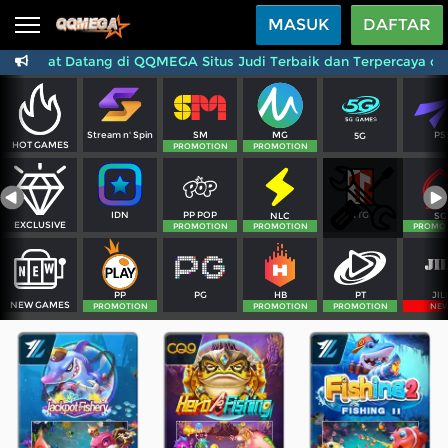
Beranda
MASUK
DAFTAR
Selamat Datang di QQMEGA Situs Judi Terbaik dan Terpercaya di I
Sports
BARU
PROMO
Live Casino
BARU
SM
MG
PS
Stream n' Spin
5G
IDNPoker
BARU
HOT GAMES
PROMOTION
PROMOTION
Slots
PROMO
PP POP
TTG
IDN
NLC
SG
IDNLIVE
EXCLUSIVE
BARU
PROMOTION
PROMOTION
PROMO
Stream N Spin
PG
PT
PP
HB
JILI
NEW GAMES
Arcade
PROMOTION
PROMOTION
PROMOTION
NE
PROMO
Table Games
Lottery
BARU
PROMO
IDNRaffle