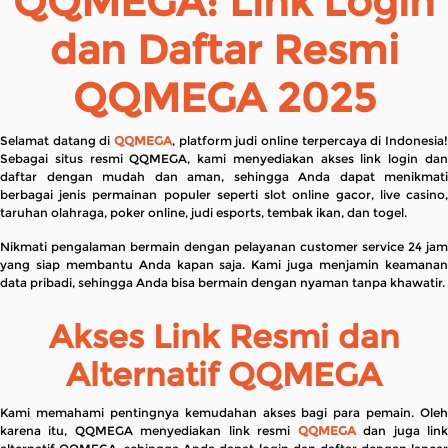
QQMEGA: Link Login
dan Daftar Resmi
QQMEGA 2025
Selamat datang di
QQMEGA
, platform judi online terpercaya di Indonesia!
Sebagai situs resmi QQMEGA, kami menyediakan akses link login dan
daftar dengan mudah dan aman, sehingga Anda dapat menikmati
berbagai jenis permainan populer seperti slot online gacor, live casino,
taruhan olahraga, poker online, judi esports, tembak ikan, dan togel.
Nikmati pengalaman bermain dengan pelayanan customer service 24 jam
yang siap membantu Anda kapan saja. Kami juga menjamin keamanan
data pribadi, sehingga Anda bisa bermain dengan nyaman tanpa khawatir.
Akses Link Resmi dan
Alternatif QQMEGA
Kami memahami pentingnya kemudahan akses bagi para pemain. Oleh
karena itu, QQMEGA menyediakan link resmi
QQMEGA
dan juga lin