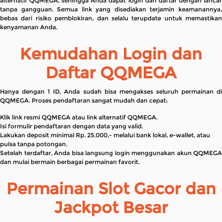
alternatif QQMEGA, sehingga Anda dapat login dan daftar dengan lancar
tanpa gangguan. Semua link yang disediakan terjamin keamanannya,
bebas dari risiko pemblokiran, dan selalu terupdate untuk memastikan
kenyamanan Anda.
Kemudahan Login dan
Daftar QQMEGA
Hanya dengan 1 ID, Anda sudah bisa mengakses seluruh permainan di
QQMEGA. Proses pendaftaran sangat mudah dan cepat:
Klik link resmi QQMEGA atau link alternatif QQMEGA.
Isi formulir pendaftaran dengan data yang valid.
Lakukan deposit minimal Rp. 25.000,- melalui bank lokal, e-wallet, atau
pulsa tanpa potongan.
Setelah terdaftar, Anda bisa langsung login menggunakan akun QQMEGA
dan mulai bermain berbagai permainan favorit.
Permainan Slot Gacor dan
Jackpot Besar