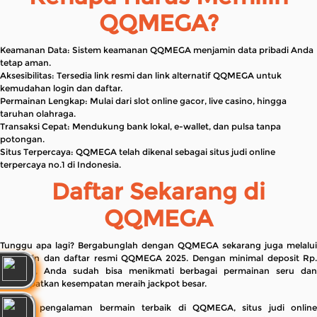
QQMEGA?
Keamanan Data: Sistem keamanan QQMEGA menjamin data pribadi Anda
tetap aman.
Aksesibilitas: Tersedia link resmi dan link alternatif QQMEGA untuk
kemudahan login dan daftar.
Permainan Lengkap: Mulai dari slot online gacor, live casino, hingga
taruhan olahraga.
Transaksi Cepat: Mendukung bank lokal, e-wallet, dan pulsa tanpa
potongan.
Situs Terpercaya: QQMEGA telah dikenal sebagai situs judi online
terpercaya no.1 di Indonesia.
Daftar Sekarang di
QQMEGA
Tunggu apa lagi? Bergabunglah dengan QQMEGA sekarang juga melalui
link login dan daftar resmi QQMEGA 2025. Dengan minimal deposit Rp.
25.000,-, Anda sudah bisa menikmati berbagai permainan seru dan
mendapatkan kesempatan meraih jackpot besar.
Nikmati pengalaman bermain terbaik di QQMEGA, situs judi online