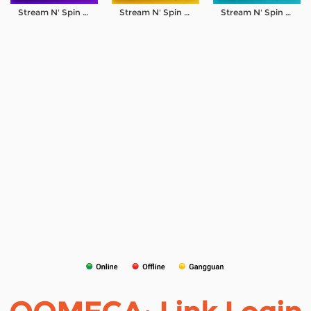
Stream N' Spin - LUNA
Stream N' Spin - ANGELA
Stream N' Spin - KIMMY
Referral
Promosi
Hubungi Kami
Live Chat
Pengaduan Customer
Pilih Bahasa:
MASUK
DAFTAR
&copy; QQMEGA: LINK LOGIN DAN DAFTAR
SITUS RESMI QQMEGA 2025. Hak Cipta
Dilindungi.