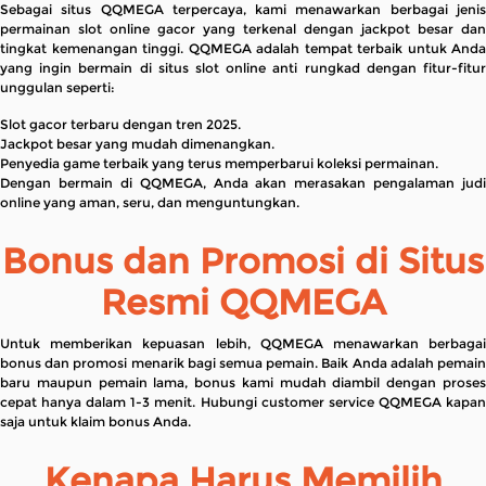
Sebagai situs QQMEGA terpercaya, kami menawarkan berbagai jenis
permainan slot online gacor yang terkenal dengan jackpot besar dan
tingkat kemenangan tinggi. QQMEGA adalah tempat terbaik untuk Anda
yang ingin bermain di situs slot online anti rungkad dengan fitur-fitur
unggulan seperti:
Slot gacor terbaru dengan tren 2025.
Jackpot besar yang mudah dimenangkan.
Penyedia game terbaik yang terus memperbarui koleksi permainan.
Dengan bermain di QQMEGA, Anda akan merasakan pengalaman judi
online yang aman, seru, dan menguntungkan.
Bonus dan Promosi di Situs
Resmi QQMEGA
Untuk memberikan kepuasan lebih, QQMEGA menawarkan berbagai
bonus dan promosi menarik bagi semua pemain. Baik Anda adalah pemain
baru maupun pemain lama, bonus kami mudah diambil dengan proses
cepat hanya dalam 1-3 menit. Hubungi customer service QQMEGA kapan
saja untuk klaim bonus Anda.
Kenapa Harus Memilih